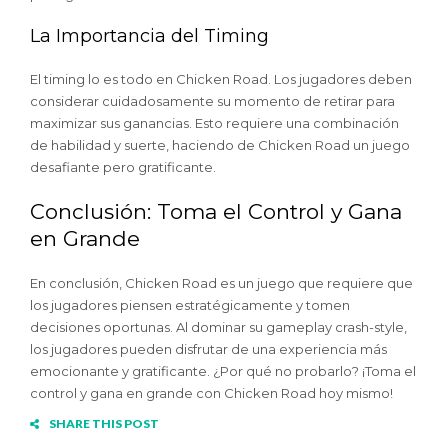
La Importancia del Timing
El timing lo es todo en Chicken Road. Los jugadores deben
considerar cuidadosamente su momento de retirar para
maximizar sus ganancias. Esto requiere una combinación
de habilidad y suerte, haciendo de Chicken Road un juego
desafiante pero gratificante.
Conclusión: Toma el Control y Gana
en Grande
En conclusión, Chicken Road es un juego que requiere que
los jugadores piensen estratégicamente y tomen
decisiones oportunas. Al dominar su gameplay crash-style,
los jugadores pueden disfrutar de una experiencia más
emocionante y gratificante. ¿Por qué no probarlo? ¡Toma el
control y gana en grande con Chicken Road hoy mismo!
SHARE THIS POST