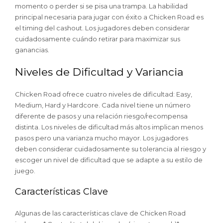
momento o perder si se pisa una trampa. La habilidad
principal necesaria para jugar con éxito a Chicken Road es
el timing del cashout. Los jugadores deben considerar
cuidadosamente cuándo retirar para maximizar sus
ganancias.
Niveles de Dificultad y Variancia
Chicken Road ofrece cuatro niveles de dificultad: Easy,
Medium, Hard y Hardcore. Cada nivel tiene un número
diferente de pasos y una relación riesgo/recompensa
distinta. Los niveles de dificultad más altos implican menos
pasos pero una varianza mucho mayor. Los jugadores
deben considerar cuidadosamente su tolerancia al riesgo y
escoger un nivel de dificultad que se adapte a su estilo de
juego.
Características Clave
Algunas de las características clave de Chicken Road