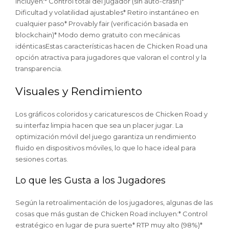
incluyen:* Control total del jugador (sin auto-crash)*
Dificultad y volatilidad ajustables* Retiro instantáneo en
cualquier paso* Provably fair (verificación basada en
blockchain)* Modo demo gratuito con mecánicas
idénticasEstas características hacen de Chicken Road una
opción atractiva para jugadores que valoran el control y la
transparencia.
Visuales y Rendimiento
Los gráficos coloridos y caricaturescos de Chicken Road y
su interfaz limpia hacen que sea un placer jugar. La
optimización móvil del juego garantiza un rendimiento
fluido en dispositivos móviles, lo que lo hace ideal para
sesiones cortas.
Lo que les Gusta a los Jugadores
Según la retroalimentación de los jugadores, algunas de las
cosas que más gustan de Chicken Road incluyen:* Control
estratégico en lugar de pura suerte* RTP muy alto (98%)*