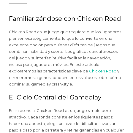
Familiarizándose con Chicken Road
Chicken Road es un juego que requiere que los jugadores
piensen estratégicamente, lo que lo convierte en una
excelente opción para quienes disfrutan de juegos que
combinan habilidad y suerte. Los gráficos caricaturescos
del juego y su interfaz intuitiva facilitan la navegación,
incluso para jugadores móviles. En este artículo,
exploraremos las características clave de
Chicken Road
y
ofreceremos algunos conocimientos valiosos sobre cómo
dominar su gameplay crash-style.
El Ciclo Central del Gameplay
En su esencia, Chicken Road es un juego simple pero
atractivo. Cada ronda consiste en los siguientes pasos:
hacer una apuesta, elegir un nivel de dificultad, avanzar
paso a paso por la carretera y retirar ganancias en cualquier