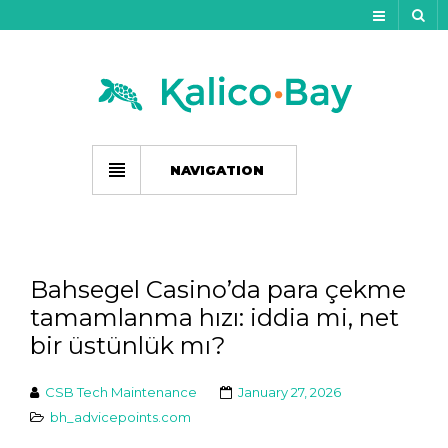
My Account
Track Your Order
My Wishlist
NAVIGATION
Gift Card Balance
Cart
Bahsegel Casino’da para çekme
Checkout
tamamlanma hızı: iddia mi, net
bir üstünlük mı?
CSB Tech Maintenance
January 27, 2026
bh_advicepoints.com