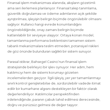
Finansal işlem mekanizması alanında, akışların gözetimli
ama seri ilerlemesi planlanıyor. Finansal talep tanımlama,
güvenlik doğrulaması ve ödeme adımlarının açık şekilde
ayrıştırılması, işleyişin belirgin biçimde öngörülebilir olmasını
sağlıyor. Kullanıcı hangi evrede konumlandığını
öngörebildiğinde, onay zamanı belirgin biçimde
katlanılabilir bir seviyeye ulaşıyor. Ortaya konan model,
tamamlanma performansı beklentisini tamamen sistem
tabanlı mekanizmalara teslim etmeden, potansiyel riskleri
de göz önünde bulunduran sağlıklı bir sistem sunuyor.
Parasal istikrar, Bahsegel Casino’nun finansal işlem
stratejisinde belirleyici bir işlev oynuyor. Her adım, hem
katılımcıyı hem de sistemi korumayı gözeten
incelemelerden geçiyor. İlgili işleyiş, yer yer tamamlanmayı
sınırlı kontrol genişletebilse de, sürdürülebilir vadede itimat
edilir bir kumarhane algısını destekleyen bir faktör olarak
değerlendiriliyor. Katılımcılar perspektifinden
irdelendiğinde, paranın çabuk tahsil edilmesi derecesinde,
doğru ve pürüzsüz gelmesi de değer taşıyor.