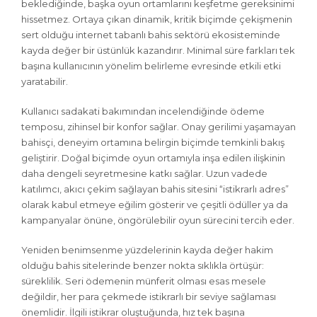
beklediğinde, başka oyun ortamlarını keşfetme gereksinimi
hissetmez. Ortaya çıkan dinamik, kritik biçimde çekişmenin
sert olduğu internet tabanlı bahis sektörü ekosisteminde
kayda değer bir üstünlük kazandırır. Minimal süre farkları tek
başına kullanıcının yönelim belirleme evresinde etkili etki
yaratabilir.
Kullanıcı sadakati bakımından incelendiğinde ödeme
temposu, zihinsel bir konfor sağlar. Onay gerilimi yaşamayan
bahisçi, deneyim ortamına belirgin biçimde temkinli bakış
geliştirir. Doğal biçimde oyun ortamıyla inşa edilen ilişkinin
daha dengeli seyretmesine katkı sağlar. Uzun vadede
katılımcı, akıcı çekim sağlayan bahis sitesini “istikrarlı adres”
olarak kabul etmeye eğilim gösterir ve çeşitli ödüller ya da
kampanyalar önüne, öngörülebilir oyun sürecini tercih eder.
Yeniden benimsenme yüzdelerinin kayda değer hakim
olduğu bahis sitelerinde benzer nokta sıklıkla örtüşür:
süreklilik. Seri ödemenin münferit olması esas mesele
değildir, her para çekmede istikrarlı bir seviye sağlaması
önemlidir. İlgili istikrar oluştuğunda, hız tek başına