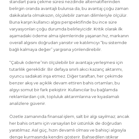
standart para çekme süresi nezdinde alternatiflerinden
belirgin oranda avantajlı bulunsa da, bu avantaj çoğu zaman
dakikalarla olmaksızın, ölçülebilir zaman dilimleriyle ölçülür.
Buna karşın kullanıcı algısı perspektifinde bu ince süre
varyasyonları çoğu durumda belirleyicidir. Kritik olarak ilk
aşamadaki ödeme alma işlemlerinde yaşanan hız, markanın
overall algısını doğrudan yansıtır ve katılımcıyı “bu sistemde
bağlı kalmaya değer” yargısına yönlendirebilir.
“Çabuk ödeme”nin ölçülebilir bir avantaja yerleşmesi için
tutarlılık gereklidir. Bir defaya sınırlı akıcı kazanç aktarımı,
oyuncu sadakati inşa etmez. Diğer taraftan, her çekimde
benzer akış ve açıklık devam ettiren bahis ortamları, bu
algıyı somut bir fark pekiştirir. Kullanıcılar bu bağlamda
reklamlardan çok, topluluk aktarımlarına ve kıyaslamalı
analizlere güvenir.
Özetle zamanında finansal işlem, salt bir algı sayılmaz; ancak
her bahis ortamı için varsayılan bir üstünlük de doğrudan
yaratılmaz. Asıl güç, hızın devamlı olması ve bahisçi algısıyla
denge kurmasında kendini gösterir. Bahsedilen istikrar