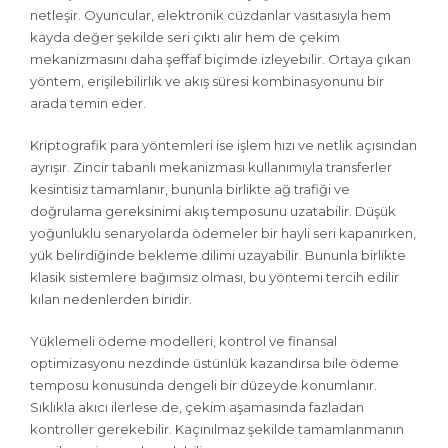
netleşir. Oyuncular, elektronik cüzdanlar vasıtasıyla hem
kayda değer şekilde seri çıktı alır hem de çekim
mekanizmasını daha şeffaf biçimde izleyebilir. Ortaya çıkan
yöntem, erişilebilirlik ve akış süresi kombinasyonunu bir
arada temin eder.
Kriptografik para yöntemleri ise işlem hızı ve netlik açısından
ayrışır. Zincir tabanlı mekanizması kullanımıyla transferler
kesintisiz tamamlanır, bununla birlikte ağ trafiği ve
doğrulama gereksinimi akış temposunu uzatabilir. Düşük
yoğunluklu senaryolarda ödemeler bir hayli seri kapanırken,
yük belirdiğinde bekleme dilimi uzayabilir. Bununla birlikte
klasik sistemlere bağımsız olması, bu yöntemi tercih edilir
kılan nedenlerden biridir.
Yüklemeli ödeme modelleri, kontrol ve finansal
optimizasyonu nezdinde üstünlük kazandırsa bile ödeme
temposu konusunda denge­li bir düzeyde konumlanır.
Sıklıkla akıcı ilerlese de, çekim aşamasında fazladan
kontroller gerekebilir. Kaçınılmaz şekilde tamamlanmanın