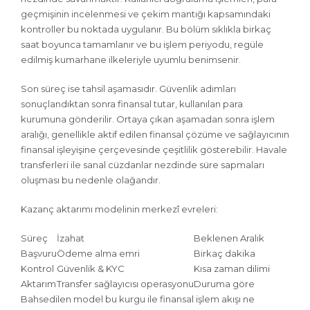
geçmişinin incelenmesi ve çekim mantığı kapsamındaki
kontroller bu noktada uygulanır. Bu bölüm sıklıkla birkaç
saat boyunca tamamlanır ve bu işlem periyodu, regüle
edilmiş kumarhane ilkeleriyle uyumlu benimsenir.
Son süreç ise tahsil aşamasıdır. Güvenlik adımları
sonuçlandıktan sonra finansal tutar, kullanılan para
kurumuna gönderilir. Ortaya çıkan aşamadan sonra işlem
aralığı, genellikle aktif edilen finansal çözüme ve sağlayıcının
finansal işleyişine çerçevesinde çeşitlilik gösterebilir. Havale
transferleri ile sanal cüzdanlar nezdinde süre sapmaları
oluşması bu nedenle olağandır.
Kazanç aktarımı modelinin merkezî evreleri:
Süreç
İzahat
Beklenen Aralık
Başvuru
Ödeme alma emri
Birkaç dakika
Kontrol
Güvenlik & KYC
Kısa zaman dilimi
Aktarım
Transfer sağlayıcısı operasyonu
Duruma göre
Bahsedilen model bu kurgu ile finansal işlem akışı ne