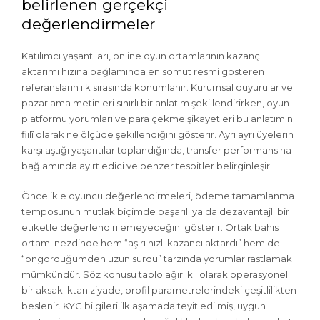
belirlenen gerçekçi
değerlendirmeler
Katılımcı yaşantıları, online oyun ortamlarının kazanç
aktarımı hızına bağlamında en somut resmi gösteren
referansların ilk sırasında konumlanır. Kurumsal duyurular ve
pazarlama metinleri sınırlı bir anlatım şekillendirirken, oyun
platformu yorumları ve para çekme şikayetleri bu anlatımın
fiilî olarak ne ölçüde şekillendiğini gösterir. Ayrı ayrı üyelerin
karşılaştığı yaşantılar toplandığında, transfer performansına
bağlamında ayırt edici ve benzer tespitler belirginleşir.
Öncelikle oyuncu değerlendirmeleri, ödeme tamamlanma
temposunun mutlak biçimde başarılı ya da dezavantajlı bir
etiketle değerlendirilemeyeceğini gösterir. Ortak bahis
ortamı nezdinde hem “aşırı hızlı kazancı aktardı” hem de
“öngördüğümden uzun sürdü” tarzında yorumlar rastlamak
mümkündür. Söz konusu tablo ağırlıklı olarak operasyonel
bir aksaklıktan ziyade, profil parametrelerindeki çeşitlilikten
beslenir. KYC bilgileri ilk aşamada teyit edilmiş, uygun