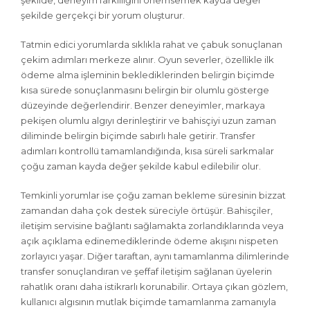
şekilde, deneyim farklılığını önemsemek kayda değer
şekilde gerçekçi bir yorum oluşturur.
Tatmin edici yorumlarda sıklıkla rahat ve çabuk sonuçlanan
çekim adımları merkeze alınır. Oyun severler, özellikle ilk
ödeme alma işleminin beklediklerinden belirgin biçimde
kısa sürede sonuçlanmasını belirgin bir olumlu gösterge
düzeyinde değerlendirir. Benzer deneyimler, markaya
pekişen olumlu algıyı derinleştirir ve bahisçiyi uzun zaman
diliminde belirgin biçimde sabırlı hale getirir. Transfer
adımları kontrollü tamamlandığında, kısa süreli sarkmalar
çoğu zaman kayda değer şekilde kabul edilebilir olur.
Temkinli yorumlar ise çoğu zaman bekleme süresinin bizzat
zamandan daha çok destek süreciyle örtüşür. Bahisçiler,
iletişim servisine bağlantı sağlamakta zorlandıklarında veya
açık açıklama edinemediklerinde ödeme akışını nispeten
zorlayıcı yaşar. Diğer taraftan, aynı tamamlanma dilimlerinde
transfer sonuçlandıran ve şeffaf iletişim sağlanan üyelerin
rahatlık oranı daha istikrarlı korunabilir. Ortaya çıkan gözlem,
kullanıcı algısının mutlak biçimde tamamlanma zamanıyla