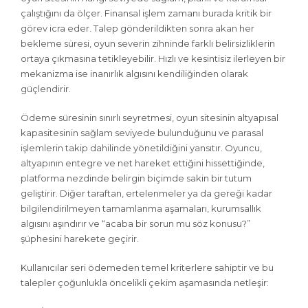
çalıştığını da ölçer. Finansal işlem zamanı burada kritik bir
görev icra eder. Talep gönderildikten sonra akan her
bekleme süresi, oyun severin zihninde farklı belirsizliklerin
ortaya çıkmasına tetikleyebilir. Hızlı ve kesintisiz ilerleyen bir
mekanizma ise inanırlık algısını kendiliğinden olarak
güçlendirir.
Ödeme süresinin sınırlı seyretmesi, oyun sitesinin altyapısal
kapasitesinin sağlam seviyede bulunduğunu ve parasal
işlemlerin takip dahilinde yönetildiğini yansıtır. Oyuncu,
altyapının entegre ve net hareket ettiğini hissettiğinde,
platforma nezdinde belirgin biçimde sakin bir tutum
geliştirir. Diğer taraftan, ertelenmeler ya da gereği kadar
bilgilendirilmeyen tamamlanma aşamaları, kurumsallık
algısını aşındırır ve “acaba bir sorun mu söz konusu?”
şüphesini harekete geçirir.
Kullanıcılar seri ödemeden temel kriterlere sahiptir ve bu
talepler çoğunlukla öncelikli çekim aşamasında netleşir: