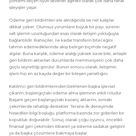
yöntemi seçen oyun severler ağırlıklı olarak çok daha rahat
işleyişler yaşar.
Ödeme geri bildirimleri ele alındığında ise net kalıplar
dikkat çeker. Olumsuz yorumların büyük bir payı, sürenin
salt işlemin uzunluğundan esas olarak iletişim yokluğuyla
bağlantılıdır. Bahisçiler, ne kadar transferin biteceğini
tahmin edemediklerinde akışı belirgin biçimde negatif
algılar. Buna karşılık, ödeme aralığı yüksek sürse bile, anlaşılır
geri bildirim aktarılan durumlarda memnuniyetin çok daha
güçlü seyrettiği görülür. Bunun sonucu olarak, iletişimin,
işlem hızı en az kayda değer bir bileşen yansıttığını.
Katılımcı geri bildirimlerinden belirlenen başka işlevsel
çıkarım, başlangıçtaki ödeme alma işleminin etkili rolüdür.
Başarılı geçen başlangıçtaki kazanç aktarımı, sonraki
çekimlerde rahatlığı destekler. Tersine ilk deneyimde
hissedilen bilgi boşluğu, platforma bazında zor giderilen bir
kopukluk doğurabilir. Sonuç olarak çoğu oyuncu, öncelikli
finansal geri çekimden itibaren ya sisteme sadakat geliştirir
ya da başka çözümlere bakmaya başlar.