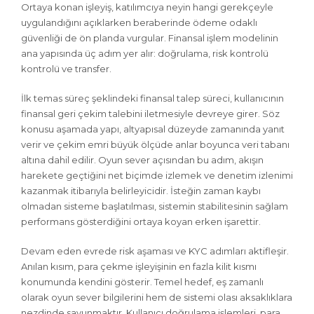
Ortaya konan işleyiş, katılımcıya neyin hangi gerekçeyle
uygulandığını açıklarken beraberinde ödeme odaklı
güvenliği de ön planda vurgular. Finansal işlem modelinin
ana yapısında üç adım yer alır: doğrulama, risk kontrolü
kontrolü ve transfer.
İlk temas süreç şeklindeki finansal talep süreci, kullanıcının
finansal geri çekim talebini iletmesiyle devreye girer. Söz
konusu aşamada yapı, altyapısal düzeyde zamanında yanıt
verir ve çekim emri büyük ölçüde anlar boyunca veri tabanı
altına dahil edilir. Oyun sever açısından bu adım, akışın
harekete geçtiğini net biçimde izlemek ve denetim izlenimi
kazanmak itibarıyla belirleyicidir. İsteğin zaman kaybı
olmadan sisteme başlatılması, sistemin stabilitesinin sağlam
performans gösterdiğini ortaya koyan erken işarettir.
Devam eden evrede risk aşaması ve KYC adımları aktifleşir.
Anılan kısım, para çekme işleyişinin en fazla kilit kısmı
konumunda kendini gösterir. Temel hedef, eş zamanlı
olarak oyun sever bilgilerini hem de sistemi olası aksaklıklara
nezdinde savunmaktır. Kullanıcı doğrulama işlemleri, para