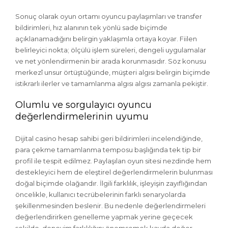
Sonuç olarak oyun ortamı oyuncu paylaşımları ve transfer
bildirimleri, hız alanının tek yönlü sade biçimde
açıklanamadığını belirgin yaklaşımla ortaya koyar. Fiilen
belirleyici nokta; ölçülü işlem süreleri, denge­li uygulamalar
ve net yönlendirmenin bir arada korunmasıdır. Söz konusu
merkezî unsur örtüştüğünde, müşteri algısı belirgin biçimde
istikrarlı ilerler ve tamamlanma algısı algısı zamanla pekiştir.
Olumlu ve sorgulayıcı oyuncu
değerlendirmelerinin uyumu
Dijital casino hesap sahibi geri bildirimleri incelendiğinde,
para çekme tamamlanma temposu başlığında tek tip bir
profil ile tespit edilmez. Paylaşılan oyun sitesi nezdinde hem
destekleyici hem de eleştirel değerlendirmelerin bulunması
doğal biçimde olağandır. İlgili farklılık, işleyişin zayıflığından
öncelikle, kullanıcı tecrübelerinin farklı senaryolarda
şekillenmesinden beslenir. Bu nedenle değerlendirmeleri
değerlendirirken genelleme yapmak yerine geçecek