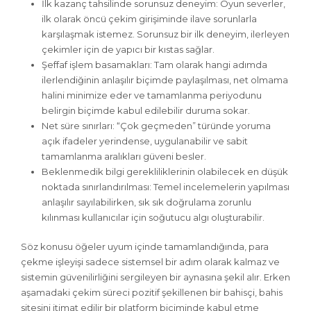
İlk kazanç tahsilinde sorunsuz deneyim: Oyun severler,
ilk olarak öncü çekim girişiminde ilave sorunlarla
karşılaşmak istemez. Sorunsuz bir ilk deneyim, ilerleyen
çekimler için de yapıcı bir kıstas sağlar.
Şeffaf işlem basamakları: Tam olarak hangi adımda
ilerlendiğinin anlaşılır biçimde paylaşılması, net olmama
halini minimize eder ve tamamlanma periyodunu
belirgin biçimde kabul edilebilir duruma sokar.
Net süre sınırları: “Çok geçmeden” türünde yoruma
açık ifadeler yerindense, uygulanabilir ve sabit
tamamlanma aralıkları güveni besler.
Beklenmedik bilgi gerekliliklerinin olabilecek en düşük
noktada sınırlandırılması: Temel incelemelerin yapılması
anlaşılır sayılabilirken, sık sık doğrulama zorunlu
kılınması kullanıcılar için soğutucu algı oluşturabilir.
Söz konusu öğeler uyum içinde tamamlandığında, para
çekme işleyişi sadece sistemsel bir adım olarak kalmaz ve
sistemin güvenilirliğini sergileyen bir ayna­sına şekil alır. Erken
aşamadaki çekim süreci pozitif şekillenen bir bahisçi, bahis
sitesini itimat edilir bir platform biçiminde kabul etme