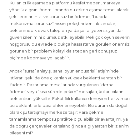
Kullanıcı ilk aşamada platformu keşfetmeden, markaya
yönelik algısını önemli oranda bu erken aşama temel alarak
şekillendirir. Hızlı ve sorunsuz bir ödeme, “burada
mekanizma sorunsuz” hissini pekiştirirken; aksamalar,
beklenmedik evrak talepleri ya da şeffaf yetersiz yanıtlar
güven izlenimini olumsuz etkileyebilir. Pek çok oyun severin
hoşgörüsü bu evrede oldukça hassastır ve görülen önemsiz
görünen bir problem kolaylıkla siteden geri dönüşsüz
biçimde kopmaya yol açabilir.
Ancak “sürat” anlayışı, sanal oyun endüstrisi iletişiminde
istikrarlı şekilde öne çıkarılan yüksek beklenti yaratan bir
ifadedir. Pazarlama mesajlarında vurgulanan “derhal
ödeme” veya “kısa sürede çekim” mesajları, kullanıcıların
beklentisini yükseltir. Fakat fiili kullanıcı deneyimi her zaman
bu beklentilerle paralel ilerlemeyebilir. Bu durum da doğal
olarak şu tartışmayı merkeze taşır: Para çekme
tamamlanma temposu pratikte ölçülebilir bir avantaj mı, ya
da doğru çerçeveler karşılandığında algı yaratan bir izlenim
bileşeni mi?