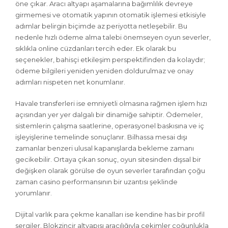
öne çıkar. Aracı altyapı aşamalarına bağımlılık devreye
girmemesi ve otomatik yapının otomatik işlemesi etkisiyle
adımlar belirgin biçimde az periyotta netleşebilir. Bu
nedenle hızlı ödeme alma talebi önemseyen oyun severler,
sıklıkla online cüzdanları tercih eder. Ek olarak bu
seçenekler, bahisçi etkileşim perspektifinden da kolaydır;
ödeme bilgileri yeniden yeniden doldurulmaz ve onay
adımları nispeten net konumlanır.
Havale transferleri ise emniyetli olmasına rağmen işlem hızı
açısından yer yer dalgalı bir dinamiğe sahiptir. Ödemeler,
sistemlerin çalışma saatlerine, operasyonel baskısına ve iç
işleyişlerine temelinde sonuçlanır. Bil­hassa mesai dışı
zamanlar benzeri ulusal kapanışlarda bekleme zamanı
gecikebilir. Ortaya çıkan sonuç, oyun sitesinden dışsal bir
değişken olarak görülse de oyun severler tarafından çoğu
zaman casino performansının bir uzantısı şeklinde
yorumlanır.
Dijital varlık para çekme kanalları ise kendine has bir profil
sergiler. Blokzincir altyapısı aracılığıyla çekimler çoğunlukla