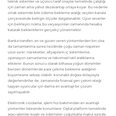
teknik sistemler ve üçüncü taraf onaylar temelinde çalıştığı
için zaman artısı yahut dezavantajı ortaya koyar. Bu nedenle
ortak sistemde bile ödeme bekleme aralığı, seçilen kanala
çerçevesinde belirgin ölçüde dalgalanabilir. Oyun severler
için belirleyici nokta, bu varyasyonları zamanında hesaba
katarak beklentilerini gerçekçi yönetmektir.
Banka transferi, en ve güven veren yöntemlerden biri olsa
da tamamlanma süresi nezdinde çoğu zaman nispeten
uzun sürer. Hareketler, altyapıların iç sistemlerine,
operasyon zamanlarına ve takvimsel tatil aralıklarına
etkilenir. Bunun sonucu olarak bilhassa yoğun dönemler
benzeri dönemlerde para çekme bekleme aralığının
büyümesine sebep olabilir. korunaklı doğası dolayısıyla
değerlendirilse de, zamanında finansal geri çekim isteği
taşıyan oyuncular için daima en avantajlı bir çözüm
sayılmayabilir.
Elektronik cüzdanlar, işlem hızı bakımından en avantajlı
yöntemler listesinde konumlanır. Dijital platform temelinde
aracı işlemler kısalır ve ödemeler çoğunlukla makul sürede