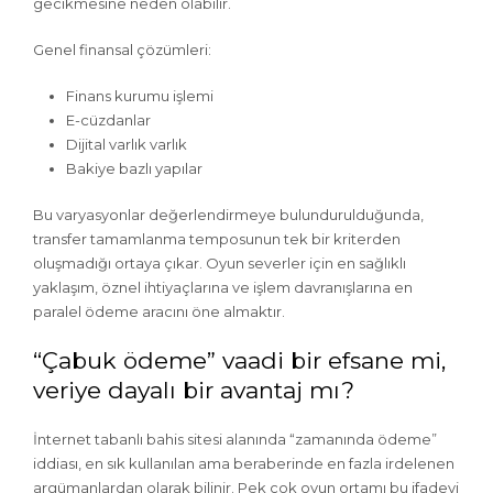
gecikmesine neden olabilir.
Genel finansal çözümleri:
Finans kurumu işlemi
E-cüzdanlar
Dijital varlık varlık
Bakiye bazlı yapılar
Bu varyasyonlar değerlendirmeye bulundurulduğunda,
transfer tamamlanma temposunun tek bir kriterden
oluşmadığı ortaya çıkar. Oyun severler için en sağlıklı
yaklaşım, öznel ihtiyaçlarına ve işlem davranışlarına en
paralel ödeme aracını öne almaktır.
“Çabuk ödeme” vaadi bir efsane mi,
veriye dayalı bir avantaj mı?
İnternet tabanlı bahis sitesi alanında “zamanında ödeme”
iddiası, en sık kullanılan ama beraberinde en fazla irdelenen
argümanlardan olarak bilinir. Pek çok oyun ortamı bu ifadeyi