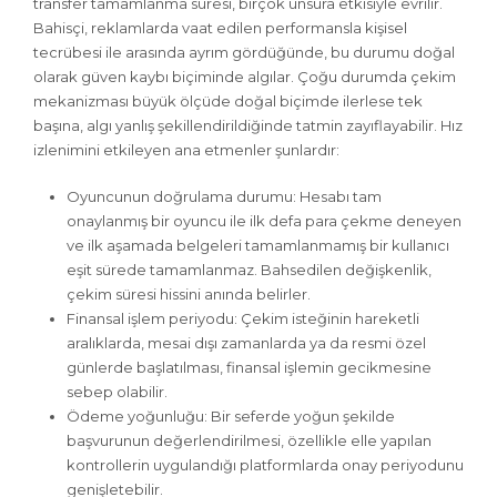
transfer tamamlanma süresi, birçok unsura etkisiyle evrilir.
Bahisçi, reklamlarda vaat edilen performansla kişisel
tecrübesi ile arasında ayrım gördüğünde, bu durumu doğal
olarak güven kaybı biçiminde algılar. Çoğu durumda çekim
mekanizması büyük ölçüde doğal biçimde ilerlese tek
başına, algı yanlış şekillendirildiğinde tatmin zayıflayabilir. Hız
izlenimini etkileyen ana etmenler şunlardır:
Oyuncunun doğrulama durumu: Hesabı tam
onaylanmış bir oyuncu ile ilk defa para çekme deneyen
ve ilk aşamada belgeleri tamamlanmamış bir kullanıcı
eşit sürede tamamlanmaz. Bahsedilen değişkenlik,
çekim süresi hissini anında belirler.
Finansal işlem periyodu: Çekim isteğinin hareketli
aralıklarda, mesai dışı zamanlarda ya da resmi özel
günlerde başlatılması, finansal işlemin gecikmesine
sebep olabilir.
Ödeme yoğunluğu: Bir seferde yoğun şekilde
başvurunun değerlendirilmesi, özellikle elle yapılan
kontrollerin uygulandığı platformlarda onay periyodunu
genişletebilir.