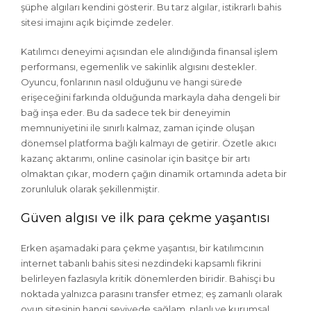
şüphe algıları kendini gösterir. Bu tarz algılar, istikrarlı bahis
sitesi imajını açık biçimde zedeler.
Katılımcı deneyimi açısından ele alındığında finansal işlem
performansı, egemenlik ve sakinlik algısını destekler.
Oyuncu, fonlarının nasıl olduğunu ve hangi sürede
erişeceğini farkında olduğunda markayla daha dengeli bir
bağ inşa eder. Bu da sadece tek bir deneyimin
memnuniyetini ile sınırlı kalmaz, zaman içinde oluşan
dönemsel platforma bağlı kalmayı de getirir. Özetle akıcı
kazanç aktarımı, online casinolar için basitçe bir artı
olmaktan çıkar, modern çağın dinamik ortamında adeta bir
zorunluluk olarak şekillenmiştir.
Güven algısı ve ilk para çekme yaşantısı
Erken aşamadaki para çekme yaşantısı, bir katılımcının
internet tabanlı bahis sitesi nezdindeki kapsamlı fikrini
belirleyen fazlasıyla kritik dönemlerden biridir. Bahisçi bu
noktada yalnızca parasını transfer etmez; eş zamanlı olarak
oyun sitesinin hangi seviyede sağlam, planlı ve kurumsal