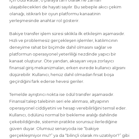
için ödül kadar, o paraya tam olarak ne zaman
ulaşabilecekleri de hayati sayılır. Bu sebeple akıcı çekim
olanağı, istikrarlı bir oyun platformu kanaatinin
yerleşmesinde anahtar rol gösterir.
Bakiye transfer işlem süresi sıklıkla ilk etkileşim aşamasıdır.
Hızlı ve problemesiz gerçekleşen işlemler, katılımcının
deneyime rahat bir biçimde dahil olmasını sağlar ve
platformun operasyonel yeterliliği nezdinde yapıcı bir
kanaat oluşturur. Öte yandan, aksayan veya zorlayıcı
finansal giriş mekanizmaları, erken evrede kullanıcı algısını
düşürebilir. Kullanıcı, henüz dahil olmadan fırsat boşa
geçirdiğini fark ederse hevesi geriler.
Temelde ayrıştırıcı nokta ise ödül transfer aşamasıdır.
Finansal talep talebinin seri ele alınması, altyapının
operasyonel ciddiyetini ve hesap verebilirliğini temsil eder.
Kullanıcı, ödülünü normal bir bekleme aralığı dahilinde
çekebildiğinde, sistemin pratikte sorunsuz ilerlediğine
güven duyar. Olumsuz senaryoda ise “bakiye
gerçekleşmiyor mu?” ya da “bilinçli olarak mı uzatılıyor?” gibi