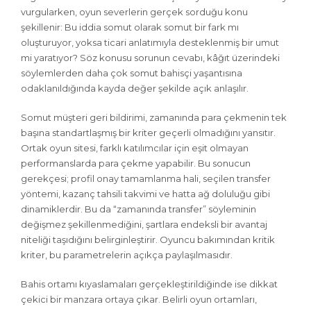
vurgularken, oyun severlerin gerçek sorduğu konu
şekillenir: Bu iddia somut olarak somut bir fark mı
oluşturuyor, yoksa ticari anlatımıyla desteklenmiş bir umut
mi yaratıyor? Söz konusu sorunun cevabı, kâğıt üzerindeki
söylemlerden daha çok somut bahisçi yaşantısına
odaklanıldığında kayda değer şekilde açık anlaşılır.
Somut müşteri geri bildirimi, zamanında para çekmenin tek
başına standartlaşmış bir kriter geçerli olmadığını yansıtır.
Ortak oyun sitesi, farklı katılımcılar için eşit olmayan
performanslarda para çekme yapabilir. Bu sonucun
gerekçesi; profil onay tamamlanma hali, seçilen transfer
yöntemi, kazanç tahsili takvimi ve hatta ağ doluluğu gibi
dinamiklerdir. Bu da “zamanında transfer” söyleminin
değişmez şekillenmediğini, şartlara endeksli bir avantaj
niteliği taşıdığını belirginleştirir. Oyuncu bakımından kritik
kriter, bu parametrelerin açıkça paylaşılmasıdır.
Bahis ortamı kıyaslamaları gerçekleştirildiğinde ise dikkat
çekici bir manzara ortaya çıkar. Belirli oyun ortamları,