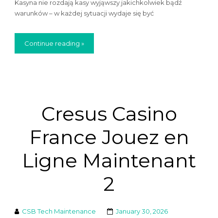
Kasyna nie rozdają kasy wyjąwszy jakichkolwiek bądź
warunków – w każdej sytuacji wydaje się być
Continue reading »
Cresus Casino
France Jouez en
Ligne Maintenant
2
CSB Tech Maintenance
January 30, 2026