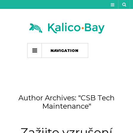
My Account
Track Your Order
My Wishlist
NAVIGATION
Gift Card Balance
Cart
Checkout
Author Archives: "
CSB Tech
Maintenance
"
Zažijte vzrušení