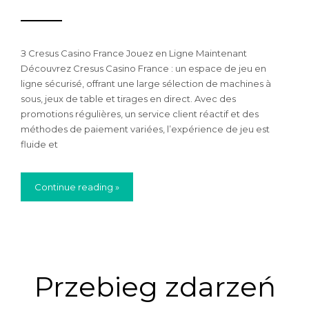
З Cresus Casino France Jouez en Ligne Maintenant
Découvrez Cresus Casino France : un espace de jeu en
ligne sécurisé, offrant une large sélection de machines à
sous, jeux de table et tirages en direct. Avec des
promotions régulières, un service client réactif et des
méthodes de paiement variées, l’expérience de jeu est
fluide et
Continue reading »
Przebieg zdarzeń