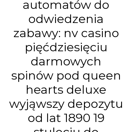
automatów do
odwiedzenia
zabawy: nv casino
pięćdziesięciu
darmowych
spinów pod queen
hearts deluxe
wyjąwszy depozytu
od lat 1890 19
stuleciu do