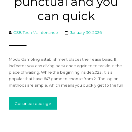
punctual and you
can quick
CSB Tech Maintenance
January 30, 2026
Modo Gambling establishment places their ease basic. It
indicates you can diving back once again to to tackle in the
place of waiting. While the beginning inside 2023, it is a
popular that have 647 game to choose from 2 . The log on
methods are simple, which means you quickly get to the fun
Continue reading »