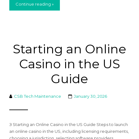
Continue reading »
Starting an Online
Casino in the US
Guide
CSB Tech Maintenance
January 30, 2026
З Starting an Online Casino in the US Guide Steps to launch
an online casino in the US, including licensing requirements,
choosing a jurisdiction, selecting software providers,