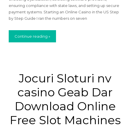
ensuring compliance with state laws, and setting up secure
payment systems. Starting an Online Casino in the US Step
by Step Guide I ran the numbers on seven
Continue reading »
Jocuri Sloturi nv
casino Geab Dar
Download Online
Free Slot Machines