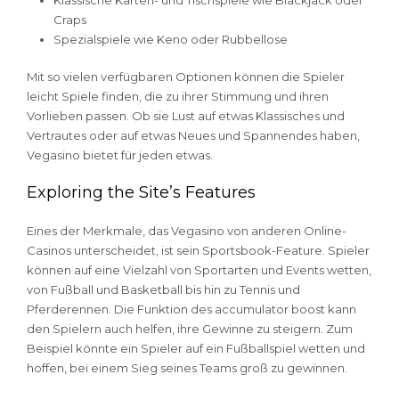
Klassische Karten- und Tischspiele wie Blackjack oder
Craps
Spezialspiele wie Keno oder Rubbellose
Mit so vielen verfügbaren Optionen können die Spieler
leicht Spiele finden, die zu ihrer Stimmung und ihren
Vorlieben passen. Ob sie Lust auf etwas Klassisches und
Vertrautes oder auf etwas Neues und Spannendes haben,
Vegasino bietet für jeden etwas.
Exploring the Site’s Features
Eines der Merkmale, das Vegasino von anderen Online-
Casinos unterscheidet, ist sein Sportsbook-Feature. Spieler
können auf eine Vielzahl von Sportarten und Events wetten,
von Fußball und Basketball bis hin zu Tennis und
Pferderennen. Die Funktion des accumulator boost kann
den Spielern auch helfen, ihre Gewinne zu steigern. Zum
Beispiel könnte ein Spieler auf ein Fußballspiel wetten und
hoffen, bei einem Sieg seines Teams groß zu gewinnen.