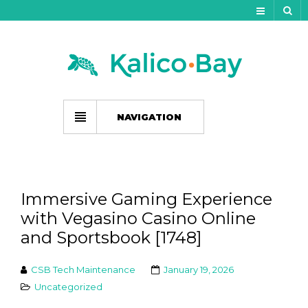
My Account
Track Your Order
My Wishlist
NAVIGATION
Gift Card Balance
Cart
Immersive Gaming Experience
Checkout
with Vegasino Casino Online
and Sportsbook [1748]
CSB Tech Maintenance
January 19, 2026
Uncategorized