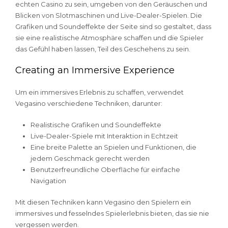
echten Casino zu sein, umgeben von den Geräuschen und
Blicken von Slotmaschinen und Live-Dealer-Spielen. Die
Grafiken und Soundeffekte der Seite sind so gestaltet, dass
sie eine realistische Atmosphäre schaffen und die Spieler
das Gefühl haben lassen, Teil des Geschehens zu sein.
Creating an Immersive Experience
Um ein immersives Erlebnis zu schaffen, verwendet
Vegasino verschiedene Techniken, darunter:
Realistische Grafiken und Soundeffekte
Live-Dealer-Spiele mit Interaktion in Echtzeit
Eine breite Palette an Spielen und Funktionen, die
jedem Geschmack gerecht werden
Benutzerfreundliche Oberfläche für einfache
Navigation
Mit diesen Techniken kann Vegasino den Spielern ein
immersives und fesselndes Spielerlebnis bieten, das sie nie
vergessen werden.