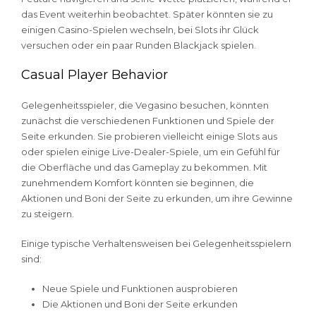
das Event weiterhin beobachtet. Später könnten sie zu
einigen Casino-Spielen wechseln, bei Slots ihr Glück
versuchen oder ein paar Runden Blackjack spielen.
Casual Player Behavior
Gelegenheitsspieler, die Vegasino besuchen, könnten
zunächst die verschiedenen Funktionen und Spiele der
Seite erkunden. Sie probieren vielleicht einige Slots aus
oder spielen einige Live-Dealer-Spiele, um ein Gefühl für
die Oberfläche und das Gameplay zu bekommen. Mit
zunehmendem Komfort könnten sie beginnen, die
Aktionen und Boni der Seite zu erkunden, um ihre Gewinne
zu steigern.
Einige typische Verhaltensweisen bei Gelegenheitsspielern
sind:
Neue Spiele und Funktionen ausprobieren
Die Aktionen und Boni der Seite erkunden