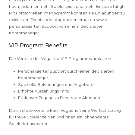
hoch, indem er mehr Spiele spielt und mehr Einsätze tätigt.
Mit Fortschreiten im Programm könnten sie Einladungen zu
exklusiven Events oder Angeboten erhalten sowie
personalisierten Support von einem dedizierten
Kontomanager.
VIP Program Benefits
Die Vorteile des Vegasino-VIP-Programms umfassen:
Personalisierter Support durch einen dedizierten
Kontomanager
Spezielle Belohnungen und Angebote
Erhöhte Auszahlungslimits
Exklusiver Zugang zu Events und Aktionen
Durch diese Vorteile kann Vegasino seine Wertschätzung
für treue Spieler zeigen und ihnen ein lohnenderes
Spielerlebnis bieten.