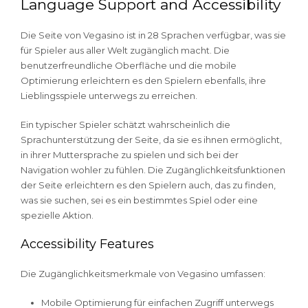
Language Support and Accessibility
Die Seite von Vegasino ist in 28 Sprachen verfügbar, was sie
für Spieler aus aller Welt zugänglich macht. Die
benutzerfreundliche Oberfläche und die mobile
Optimierung erleichtern es den Spielern ebenfalls, ihre
Lieblingsspiele unterwegs zu erreichen.
Ein typischer Spieler schätzt wahrscheinlich die
Sprachunterstützung der Seite, da sie es ihnen ermöglicht,
in ihrer Muttersprache zu spielen und sich bei der
Navigation wohler zu fühlen. Die Zugänglichkeitsfunktionen
der Seite erleichtern es den Spielern auch, das zu finden,
was sie suchen, sei es ein bestimmtes Spiel oder eine
spezielle Aktion.
Accessibility Features
Die Zugänglichkeitsmerkmale von Vegasino umfassen:
Mobile Optimierung für einfachen Zugriff unterwegs