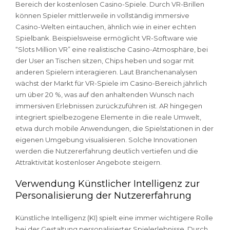
Bereich der kostenlosen Casino-Spiele. Durch VR-Brillen
können Spieler mittlerweile in vollständig immersive
Casino-Welten eintauchen, ähnlich wie in einer echten
Spielbank. Beispielsweise ermöglicht VR-Software wie
“Slots Million VR” eine realistische Casino-Atmosphäre, bei
der User an Tischen sitzen, Chips heben und sogar mit
anderen Spielern interagieren. Laut Branchenanalysen
wächst der Markt für VR-Spiele im Casino-Bereich jährlich
um über 20 %, was auf den anhaltenden Wunsch nach
immersiven Erlebnissen zurückzuführen ist. AR hingegen
integriert spielbezogene Elemente in die reale Umwelt,
etwa durch mobile Anwendungen, die Spielstationen in der
eigenen Umgebung visualisieren. Solche Innovationen
werden die Nutzererfahrung deutlich vertiefen und die
Attraktivität kostenloser Angebote steigern.
Verwendung Künstlicher Intelligenz zur
Personalisierung der Nutzererfahrung
Künstliche Intelligenz (KI) spielt eine immer wichtigere Rolle
bei der Gestaltung personalisierter Spielerlebnisse. Durch