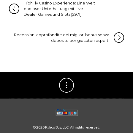
HighFly Casino Experience: Eine Welt
endloser Unterhaltung mit Live
Dealer Games und Slots [2971]
Recensioni approfondite dei migliori bonus senza
deposito per giocatori esperti
© 2020 Kalico Bay, LLC. All rights reserved.