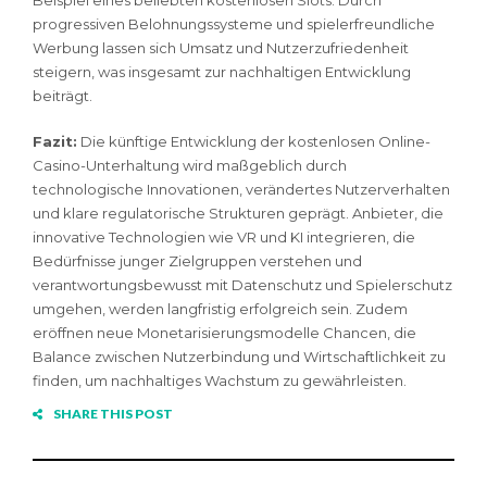
Beispiel eines beliebten kostenlosen Slots: Durch
progressiven Belohnungssysteme und spielerfreundliche
Werbung lassen sich Umsatz und Nutzerzufriedenheit
steigern, was insgesamt zur nachhaltigen Entwicklung
beiträgt.
Fazit:
Die künftige Entwicklung der kostenlosen Online-
Casino-Unterhaltung wird maßgeblich durch
technologische Innovationen, verändertes Nutzerverhalten
und klare regulatorische Strukturen geprägt. Anbieter, die
innovative Technologien wie VR und KI integrieren, die
Bedürfnisse junger Zielgruppen verstehen und
verantwortungsbewusst mit Datenschutz und Spielerschutz
umgehen, werden langfristig erfolgreich sein. Zudem
eröffnen neue Monetarisierungsmodelle Chancen, die
Balance zwischen Nutzerbindung und Wirtschaftlichkeit zu
finden, um nachhaltiges Wachstum zu gewährleisten.
SHARE THIS POST