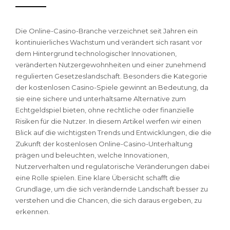
Die Online-Casino-Branche verzeichnet seit Jahren ein
kontinuierliches Wachstum und verändert sich rasant vor
dem Hintergrund technologischer Innovationen,
veränderten Nutzergewohnheiten und einer zunehmend
regulierten Gesetzeslandschaft. Besonders die Kategorie
der kostenlosen Casino-Spiele gewinnt an Bedeutung, da
sie eine sichere und unterhaltsame Alternative zum
Echtgeldspiel bieten, ohne rechtliche oder finanzielle
Risiken für die Nutzer. In diesem Artikel werfen wir einen
Blick auf die wichtigsten Trends und Entwicklungen, die die
Zukunft der kostenlosen Online-Casino-Unterhaltung
prägen und beleuchten, welche Innovationen,
Nutzerverhalten und regulatorische Veränderungen dabei
eine Rolle spielen. Eine klare Übersicht schafft die
Grundlage, um die sich verändernde Landschaft besser zu
verstehen und die Chancen, die sich daraus ergeben, zu
erkennen.