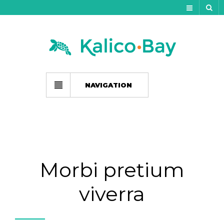
My Account
Track Your Order
My Wishlist
NAVIGATION
Gift Card Balance
Cart
Checkout
Morbi pretium
viverra